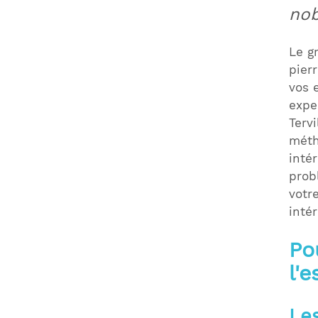
nob
Le g
pier
vos 
expe
Terv
méth
inté
prob
votr
inté
Po
l'
Le