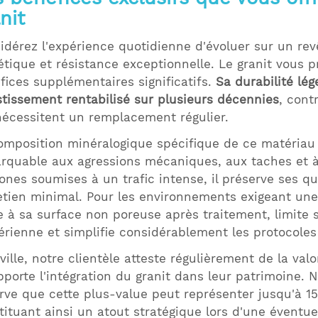
nit
idérez l'expérience quotidienne d'évoluer sur un re
étique et résistance exceptionnelle. Le granit vous 
fices supplémentaires significatifs.
Sa durabilité lé
stissement rentabilisé sur plusieurs décennies
, cont
nécessitent un remplacement régulier.
omposition minéralogique spécifique de ce matériau 
rquable aux agressions mécaniques, aux taches et 
zones soumises à un trafic intense, il préserve ses q
etien minimal. Pour les environnements exigeant une 
e à sa surface non poreuse après traitement, limite s
érienne et simplifie considérablement les protocoles 
rville, notre clientèle atteste régulièrement de la val
pporte l'intégration du granit dans leur patrimoine.
rve que cette plus-value peut représenter jusqu'à 15
tituant ainsi un atout stratégique lors d'une éventue