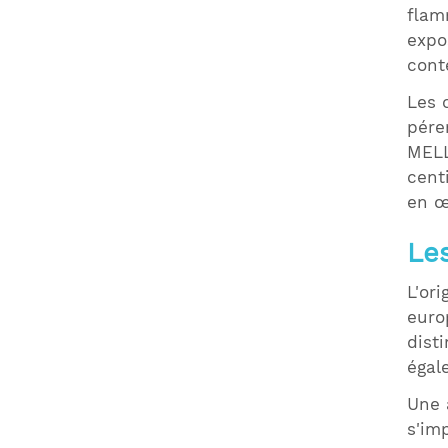
flam
expo
cont
Les 
pére
MELL
cent
en œ
Le
L'or
euro
dist
égal
Une 
s'im