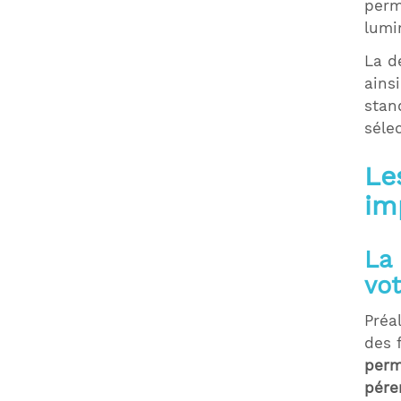
perm
lumi
La d
ains
stan
séle
Le
im
La 
vot
Préa
des 
perm
pére