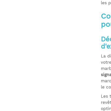
les 
Co
po
Déc
d'e
La d
votr
marb
sign
marq
le co
Les 
revê
opti