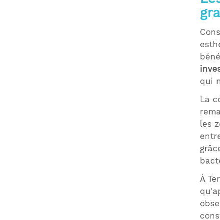
gra
Cons
esth
béné
inve
qui 
La c
rema
les 
entr
grâc
bact
À Te
qu'a
obse
cons