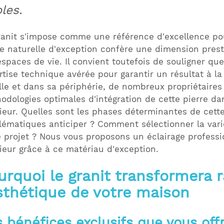
les.
ranit s'impose comme une référence d'excellence pour
re naturelle d'exception confère une dimension prest
espaces de vie. Il convient toutefois de souligner q
rtise technique avérée pour garantir un résultat à la
ille et dans sa périphérie, de nombreux propriétaires 
odologies optimales d'intégration de cette pierre d
rieur. Quelles sont les phases déterminantes de cet
lématiques anticiper ? Comment sélectionner la varié
e projet ? Nous vous proposons un éclairage professi
rieur grâce à ce matériau d'exception.
urquoi le granit transformera 
esthétique de votre maison
s bénéfices exclusifs que vous of