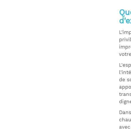
Qu
d'e
L'im
priv
impr
votr
L'es
l'int
de s
appo
tran
dign
Dans
chau
avec